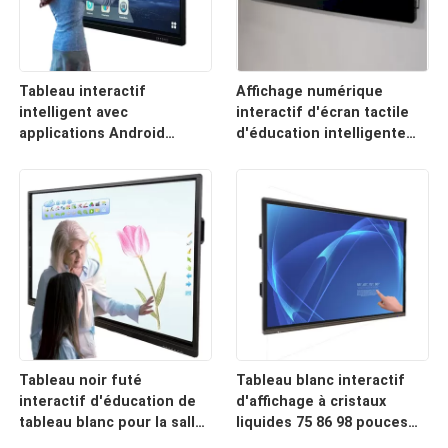
Tableau interactif
Affichage numérique
intelligent avec
interactif d'écran tactile
applications Android
d'éducation intelligente
Connectivité
avec l'option intégrée
HDMI/USB/Bluetooth/Wi-Fi
d'appareil-photo de
Panneau d'écran LED/LCD
13MP/48MP d'OS
d'Android 11.0/12.0
Tableau noir futé
Tableau blanc interactif
interactif d'éducation de
d'affichage à cristaux
tableau blanc pour la salle
liquides 75 86 98 pouces
de classe d'école
d'OS d'Android d'écran de