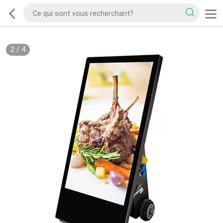
2
/
4