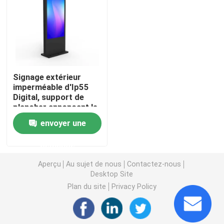
Tableau blanc interactif électronique
écran plat interactif
Signage extérieur
imperméable d'Ip55
Écran tactile infrarouge
Digital, support de
plancher annonçant le
kiosque de contact
Moniteur de dessin de Tablette
envoyer une
d'affichage à cristaux
liquides
demande
Tous dans un écran tactile de PC
Aperçu
Au sujet de nous
Contactez-nous
Desktop Site
Caméra de document de visualiseur
Plan du site
Privacy Policy
Totem de Signage de Digital