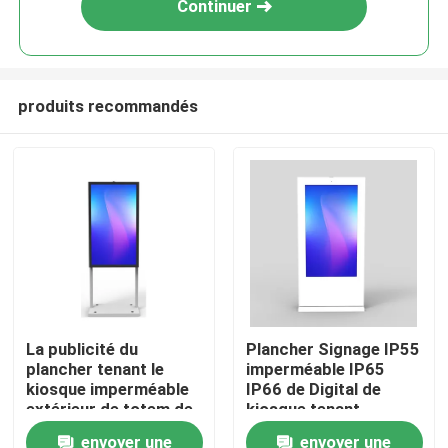
Continuer
produits recommandés
Maison
La publicité du
Plancher Signage IP55
plancher tenant le
imperméable IP65
Des produits
kiosque imperméable
IP66 de Digital de
extérieur de totem de
kiosque tenant
Signage de Digital
d'affichage à cristaux
envoyer une
envoyer une
Vidéos