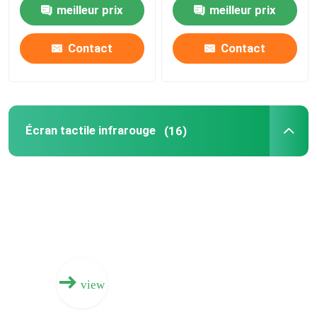
meilleur prix
meilleur prix
Tableau blanc interactif électronique
Contact
Contact
écran plat interactif
Écran tactile infrarouge
Écran tactile infrarouge
(16)
Moniteur de dessin de Tablette
Tous dans un écran tactile de PC
Caméra de document de visualiseur
view
Totem de Signage de Digital