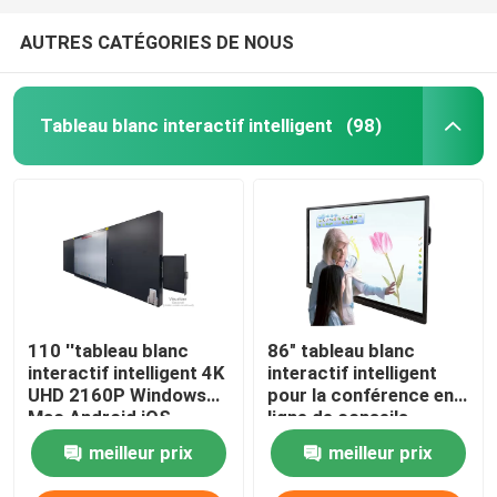
AUTRES CATÉGORIES DE NOUS
Tableau blanc interactif intelligent
(98)
110 ''tableau blanc
86" tableau blanc
interactif intelligent 4K
interactif intelligent
UHD 2160P Windows
pour la conférence en
Mac Android iOS
ligne de conseils
enseignement en
d'enseignement de
meilleur prix
meilleur prix
classe conférences en
salle de classe d'école
ligne
avec Windows Mac