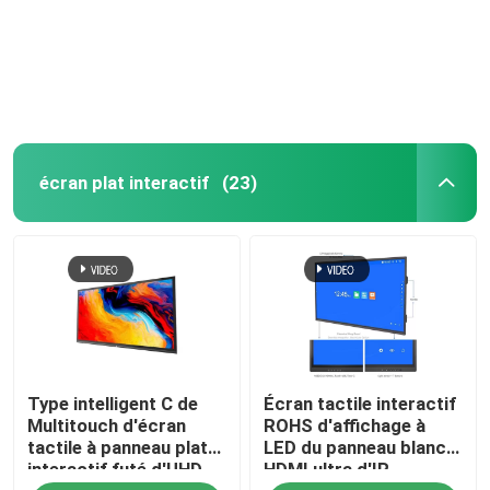
À propos de nous
Visite de l'usine
écran plat interactif
(23)
Contrôle de qualité
Nous contacter
Demander un devis
Type intelligent C de
Écran tactile interactif
Tableau blanc interactif intelligent
Multitouch d'écran
ROHS d'affichage à
tactile à panneau plat
LED du panneau blanc
interactif futé d'UHD
HDMI ultra d'IR
Tableau blanc interactif d'éducation