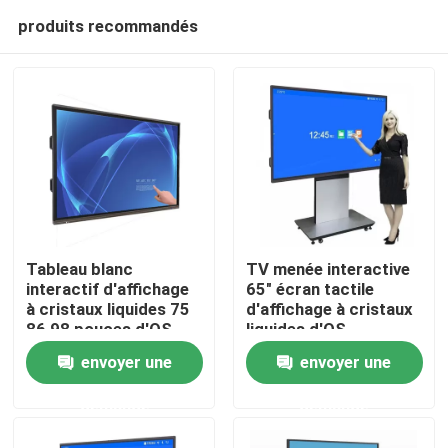
produits recommandés
Tableau blanc
TV menée interactive
interactif d'affichage
65" écran tactile
à cristaux liquides 75
d'affichage à cristaux
Maison
86 98 pouces d'OS
liquides d'OS
d'Android d'écran de
d'Android 11,0 avec
envoyer une
envoyer une
4K pour l'éducation
4K ultra HD 3840 x
Des produits
2160P
demande
demande
Vidéos