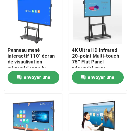
À propos de nous
Visite de l'usine
Panneau mené
4K Ultra HD Infrared
Contrôle de qualité
interactif 110" écran
20-point Multi-touch
de visualisation
75'' Flat Panel
interactif pour la
interactif avec
Nous contacter
réunion
connexions USB et
envoyer une
envoyer une
HDMI
demande
demande
Demander un devis
Tableau blanc interactif intelligent
Tableau blanc interactif d'éducation