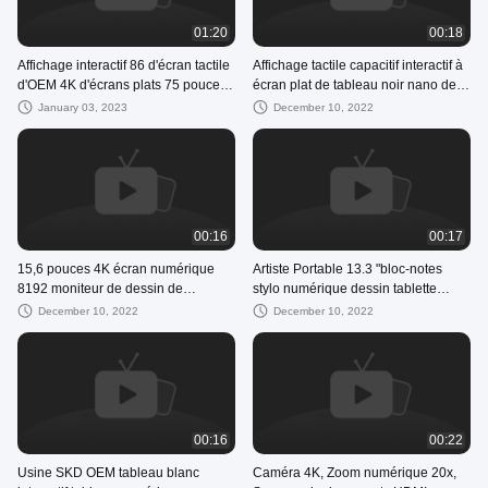
01:20
00:18
Affichage interactif 86 d'écran tactile
Affichage tactile capacitif interactif à
d'OEM 4K d'écrans plats 75 pouces
écran plat de tableau noir nano de
de tableau blanc futé
tableau blanc intelligent
January 03, 2023
December 10, 2022
00:16
00:17
15,6 pouces 4K écran numérique
Artiste Portable 13.3 "bloc-notes
8192 moniteur de dessin de
stylo numérique dessin tablette
pression tablette graphique
moniteur pour enseigner aux
December 10, 2022
December 10, 2022
étudiants
00:16
00:22
Usine SKD OEM tableau blanc
Caméra 4K, Zoom numérique 20x,