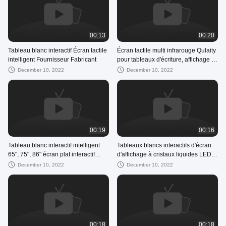
00:13
00:20
Tableau blanc interactif Écran tactile
Écran tactile multi infrarouge Qulaity
intelligent Fournisseur Fabricant
pour tableaux d'écriture, affichage à
écran plat interactif
December 10, 2022
December 10, 2022
00:19
00:16
Tableau blanc interactif intelligent
Tableaux blancs interactifs d'écran
65", 75", 86" écran plat interactif
d'affichage à cristaux liquides LED
pour l'éducation
4K LG de panneaux futés capacitifs
December 10, 2022
December 10, 2022
de qualité
00:18
00:18