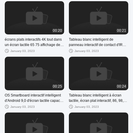
00:20
00:21
écrans plats interactifs 4K tout dans
Tableau blanc intelligent de
un écran tactile 65 75 affichage de
panneau interactif de contact d'IR
86 pouces pour l'école
pour l'éducation commerciale avec
January 03, 2023
January 03, 2023
la caméra 12MP
00:25
00:24
OS Smartboard interactif intelligent
Tableau blanc intelligent à écran
d'Android 9,0 d'écran tactile capacitif
tactile, écran plat interactif, 86, 98,
à écran plat pour la conférence
110 pouces, TV LED 4K, caméra
January 03, 2023
January 03, 2023
13mp