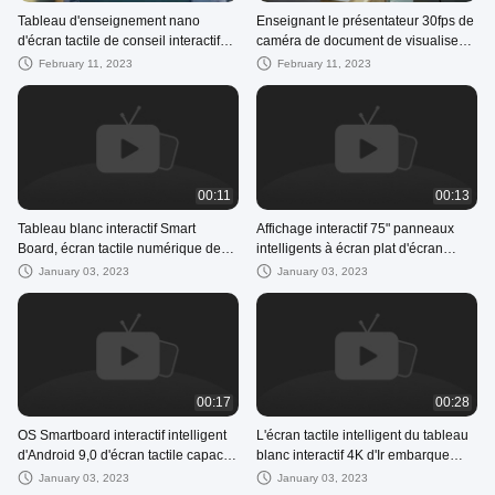
Tableau d'enseignement nano
Enseignant le présentateur 30fps de
d'écran tactile de conseil interactif
caméra de document de visualiseur
électronique ROHS de 102 pouces
d'USB 8 mégapixels
February 11, 2023
February 11, 2023
00:11
00:13
Tableau blanc interactif Smart
Affichage interactif 75" panneaux
Board, écran tactile numérique de
intelligents à écran plat d'écran
85 pouces, 20 Points de contact IR
tactile de tableau blanc intelligent
January 03, 2023
January 03, 2023
00:17
00:28
OS Smartboard interactif intelligent
L'écran tactile intelligent du tableau
d'Android 9,0 d'écran tactile capacitif
blanc interactif 4K d'Ir embarque
à écran plat pour la conférence
l'écran Android 11.0os 110" d'IPS
January 03, 2023
January 03, 2023