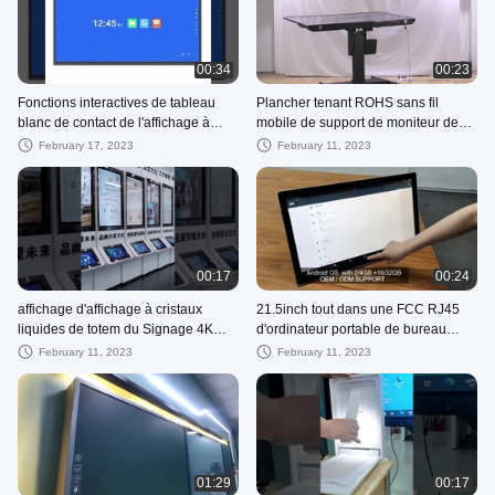
00:34
00:23
Fonctions interactives de tableau
Plancher tenant ROHS sans fil
blanc de contact de l'affichage à
mobile de support de moniteur de
cristaux liquides IR
TV
February 17, 2023
February 11, 2023
00:17
00:24
affichage d'affichage à cristaux
21.5inch tout dans une FCC RJ45
liquides de totem du Signage 4K
d'ordinateur portable de bureau
Digital 50 pouces annonçant l'écran
d'éducation de PC de jeu
February 11, 2023
February 11, 2023
tactile de Wifi IR
01:29
00:17