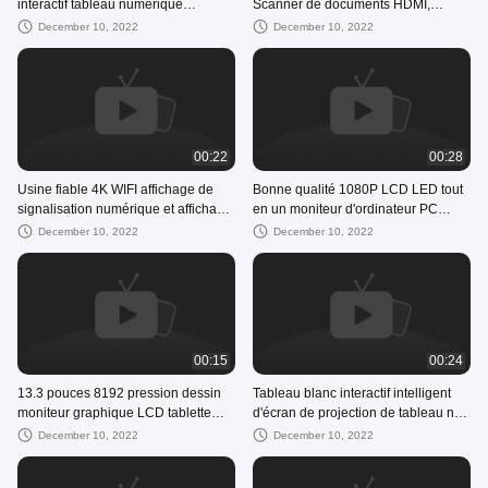
interactif tableau numérique
Scanner de documents HDMI,
SmartBoards projecteur tableaux
visualiseur de caméra pour
December 10, 2022
December 10, 2022
blancs électroniques
l'éducation et l'affichage scolaire
00:22
00:28
Usine fiable 4K WIFI affichage de
Bonne qualité 1080P LCD LED tout
signalisation numérique et affichage
en un moniteur d'ordinateur PC
du joueur Totem support de sol
affichage de bureau
December 10, 2022
December 10, 2022
publicité
00:15
00:24
13.3 pouces 8192 pression dessin
Tableau blanc interactif intelligent
moniteur graphique LCD tablette
d'écran de projection de tableau noir
stylo affichage artiste Designer Pad
interactif nano de 4K
December 10, 2022
December 10, 2022