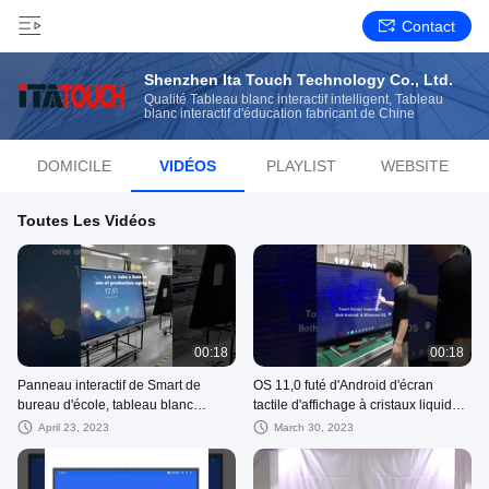
Contact
Shenzhen Ita Touch Technology Co., Ltd.
Qualité Tableau blanc interactif intelligent, Tableau
blanc interactif d'éducation fabricant de Chine
DOMICILE
VIDÉOS
PLAYLIST
WEBSITE
Toutes Les Vidéos
00:18
00:18
Panneau interactif de Smart de
OS 11,0 futé d'Android d'écran
bureau d'école, tableau blanc
tactile d'affichage à cristaux liquides
d'écran tactile d'affichage à cristaux
de conseil d'IR 13MP Camera For
April 23, 2023
March 30, 2023
liquides de 13MP Camera 4K
Conference